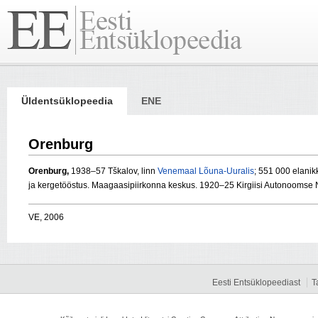
Üldentsüklopeedia
ENE
Orenburg
Orenburg,
1938–57 Tškalov, linn
Venemaal
Lõuna-Uuralis
; 551 000 elanik
ja kergetööstus. Maagaasipiirkonna keskus. 1920–25 Kirgiisi Autonoomse Nõ
VE, 2006
Eesti Entsüklopeediast
T