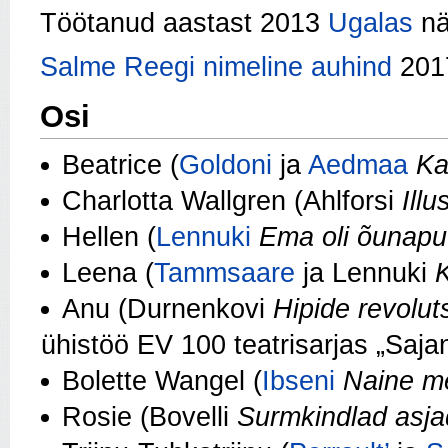
Töötanud aastast 2013
Ugalas
nä
Salme Reegi nimeline auhind
201
Osi
Beatrice (
Goldoni
ja
Aedmaa
Ka
Charlotta Wallgren (Ahlforsi
Illu
Hellen (
Lennuki
Ema oli õunap
Leena (
Tammsaare
ja Lennuki
K
Anu (Durnenkovi
Hipide revolut
ühistöö EV 100 teatrisarjas „Sajan
Bolette Wangel (
Ibseni
Naine me
Rosie (Bovelli
Surmkindlad asjad