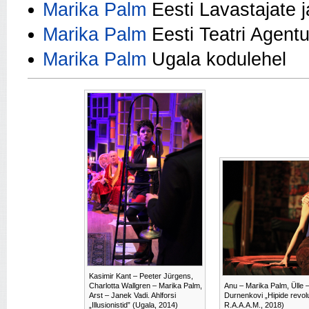
Marika Palm
Eesti Lavastajate j
Marika Palm
Eesti Teatri Agentu
Marika Palm
Ugala kodulehel
Kasimir Kant – Peeter Jürgens,
Charlotta Wallgren – Marika Palm,
Anu – Marika Palm, Ülle –
Arst – Janek Vadi. Ahlforsi
Durnenkovi „Hipide revolu
„Illusionistid” (Ugala, 2014)
R.A.A.A.M., 2018)