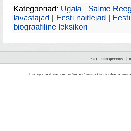
Kategooriad:
Ugala
|
Salme Reegi
lavastajad
|
Eesti näitlejad
|
Eesti
biograafiline leksikon
Eesti Entsüklopeediast
T
Kõik materjalid avaldatud litsentsi Creative Commons Attribution-Noncommercial-S