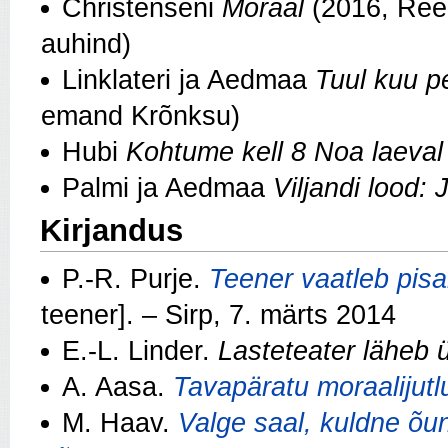
Christenseni
Moraal
(2016, Reeg
auhind)
Linklateri ja Aedmaa
Tuul kuu p
emand Krõnksu)
Hubi
Kohtume kell 8 Noa laeval
Palmi ja Aedmaa
Viljandi lood: 
Kirjandus
P.-R. Purje.
Teener vaatleb pis
teener]. – Sirp, 7. märts 2014
E.-L. Linder.
Lasteteater läheb ül
A. Aasa.
Tavapäratu moraalijutl
M. Haav.
Valge saal, kuldne õun