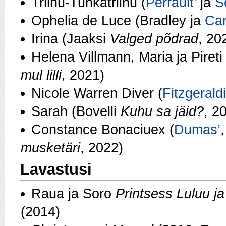
Triinu-Tuhkatriinu (
Perrault’
ja
S
Ophelia de Luce (Bradley ja
Cam
Irina (Jaaksi
Valged põdrad
, 20
Helena Villmann, Maria ja Pire
mul lilli
, 2021)
Nicole Warren Diver (
Fitzgeraldi
Sarah (Bovelli
Kuhu sa jäid?
, 2
Constance Bonaciuex (
Dumas’
musketäri
, 2022)
Lavastusi
Raua ja Soro
Printsess Luluu ja
(2014)