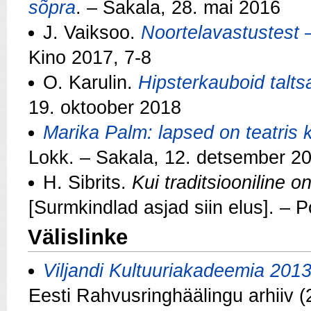
sõpra
. – Sakala, 28. mai 2016
J. Vaiksoo.
Noortelavastustest –
Kino 2017, 7-8
O. Karulin.
Hipsterkauboid talt
19. oktoober 2018
Marika Palm: lapsed on teatris 
Lokk. – Sakala, 12. detsember 2
H. Sibrits.
Kui traditsiooniline o
[Surmkindlad asjad siin elus]. – 
Välislinke
Viljandi Kultuuriakadeemia 2013:
Eesti Rahvusringhäälingu arhiiv (