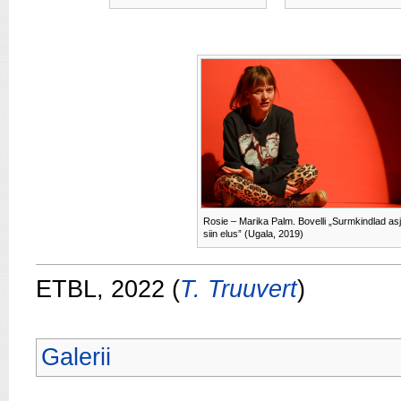
Rosie – Marika Palm. Bovelli „Surmkindlad as
siin elus” (Ugala, 2019)
ETBL, 2022 (
T. Truuvert
)
Galerii