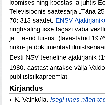
loomises ning koostas ja juhtis Ee
Televisioonis saatesarja „Täna 25
70; 313 saadet,
ENSV Ajakirjanike
ringhäälingusse tagasi vaba vestl
ja „Lasud tuisus” (lavastatud 197
nuku- ja dokumentaalfilmistsena
Eesti NSV teeneline ajakirjanik (1
1980. aastast antakse välja Valdo 
publitsistikapreemiat.
Kirjandus
K. Vainküla.
Isegi unes näen te