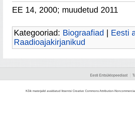
EE 14, 2000; muudetud 2011
Kategooriad:
Biograafiad
|
Eesti 
Raadioajakirjanikud
Eesti Entsüklopeediast
T
Kõik materjalid avaldatud litsentsi Creative Commons Attribution-Noncommercial-S