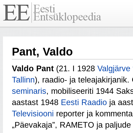
Pant, Valdo
Valdo Pant
(21. I 1928
Valgjärve
Tallinn
), raadio- ja teleajakirjanik
seminaris
, mobiliseeriti 1944 Sak
aastast 1948
Eesti Raadio
ja aas
Televisiooni
reporter ja kommenta
„Päevakaja”, RAMETO ja paljude 