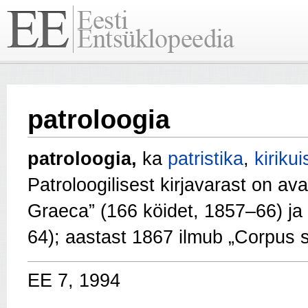
patroloogia
patroloogia,
ka
patristika
,
kiriku
Patroloogilisest kirjavarast on 
Graeca” (166 köidet, 1857–66) ja 
64); aastast 1867 ilmub „Corpus 
EE 7, 1994