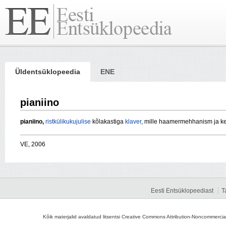
Üldentsüklopeedia
ENE
pianiino
pianiino,
ristkülikukujulise
kõlakastiga
klaver
, mille haamermehhanism ja ke
VE, 2006
Eesti Entsüklopeediast
T
Kõik materjalid avaldatud litsentsi Creative Commons Attribution-Noncommercial-S