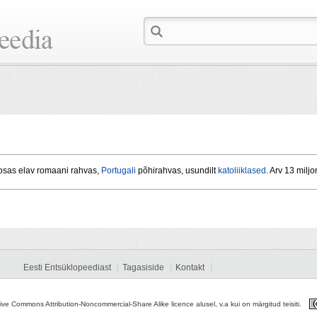
sas elav romaani rahvas,
Portugali
põhirahvas, usundilt
katoliiklased
. Arv 13 miljo
Eesti Entsüklopeediast
Tagasiside
Kontakt
tive Commons Attribution-Noncommercial-Share Alike licence alusel, v.a kui on märgitud teisiti.