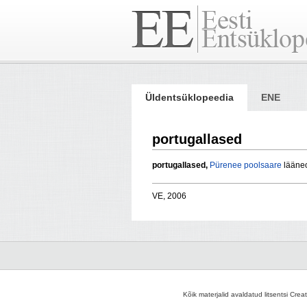
Üldentsüklopeedia
ENE
portugallased
portugallased,
Pürenee poolsaare
lääneo
VE, 2006
Kõik materjalid avaldatud litsentsi Crea