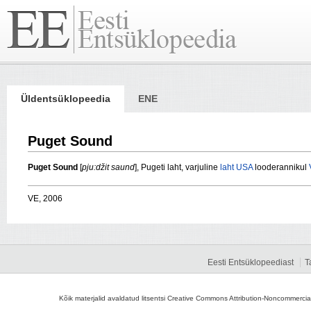
Üldentsüklopeedia
ENE
Puget Sound
Puget Sound
[
pju:džit saund
], Pugeti laht, varjuline
laht
USA
looderannikul
VE, 2006
Eesti Entsüklopeediast
T
Kõik materjalid avaldatud litsentsi Creative Commons Attribution-Noncommercial-S