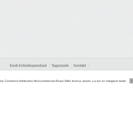
Eesti Entsüklopeediast
Tagasiside
Kontakt
tive Commons Attribution-Noncommercial-Share Alike licence alusel, v.a kui on märgitud teisiti.