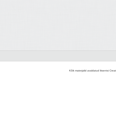
Kõik materjalid avaldatud litsentsi Crea