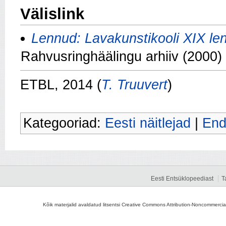
Välislink
Lennud: Lavakunstikooli XIX le
Rahvusringhäälingu arhiiv (2000)
ETBL, 2014 (
T. Truuvert
)
Kategooriad:
Eesti näitlejad
|
End
Eesti Entsüklopeediast
T
Kõik materjalid avaldatud litsentsi Creative Commons Attribution-Noncommercial-S