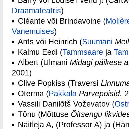
Barry või Louise’i vend jt (Cartw
Draamateatris
)
Cléante või Brindavoine (
Molière
Vanemuises
)
Ants või Heinrich (
Suumani
Mei
Kalmu Eedi (
Tammsaare
ja
Tam
Albert (Ulmani
Midagi päikese 
2001)
Clive Popkiss (Traversi
Linnuma
Oterma (
Pakkala
Parvepoisid
, 
Vassili Danilõtš Voževatov (
Ost
Tõnu (Mõttuse
Õitsengu likvide
Näitleja A, (Professor A) ja (Hä