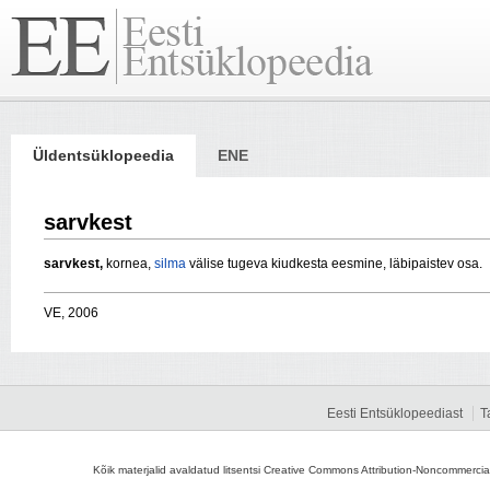
Üldentsüklopeedia
ENE
sarvkest
sarvkest,
kornea,
silma
välise tugeva kiudkesta eesmine, läbipaistev osa.
VE, 2006
Eesti Entsüklopeediast
T
Kõik materjalid avaldatud litsentsi Creative Commons Attribution-Noncommercial-S