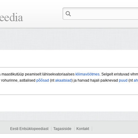
 ja maastikutüüp peamiselt lähisekvatoriaalses
kliimavöötmes
. Selgelt eristuvad vih
rohurinne, astlalised
põõsad
(nt
akaatsiad
) ja harvad hajali paiknevad
puud
(nt
ah
Eesti Entsüklopeediast
Tagasiside
Kontakt