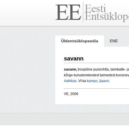
Üldentsüklopeedia
ENE
savann
savann,
troopiline puisrohtla, taimkatte-
kõrge kuivalembestest taimedest koosnev 
Aafrikas
. Vt ka
kampo
,
ljaano
.
VE, 2006