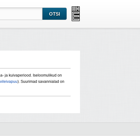
ma- ja kuivaperiood. Iseloomulikud on
vileivapuu
). Suurimad savannialad on