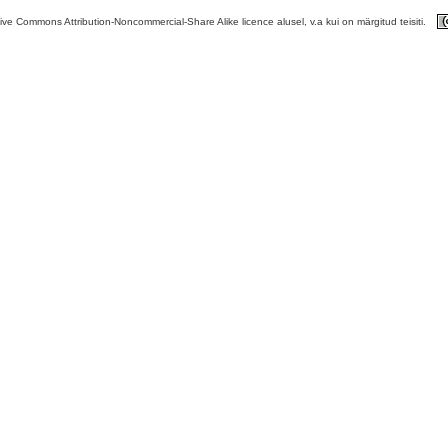
tive Commons Attribution-Noncommercial-Share Alike licence alusel, v.a kui on märgitud teisiti.