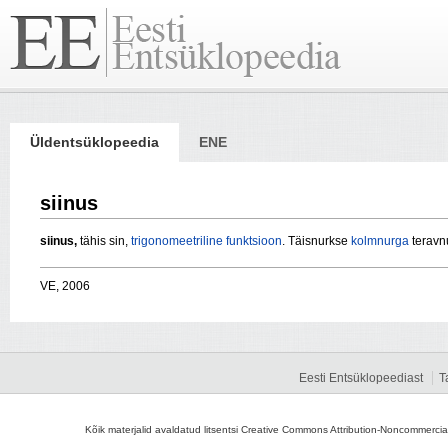
Üldentsüklopeedia
ENE
siinus
siinus,
tähis sin,
trigonomeetriline funktsioon
. Täisnurkse
kolmnurga
teravnu
VE, 2006
Eesti Entsüklopeediast
T
Kõik materjalid avaldatud litsentsi Creative Commons Attribution-Noncommercial-S