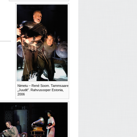
Nimetu – René Soom. Tammsaare
„Juudit”. Rahvusooper Estonia,
2006