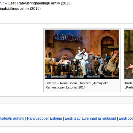
ni"
.
– Eesti Rahvusringhäälingu arhiiv (2013)
inghäälingu arhiiv (2015)
Belcore – René Soom. Donizetti „Armujook”.
Karls
Rahvusooper Estonia, 2014
„Karl
kateatri auhind
|
Rahvusooper Estonia
|
Eesti teatriauhinnad ja -autasud
|
Eesti oo