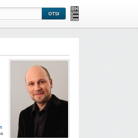
fi
si