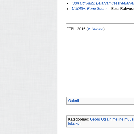
"Jüri Üdi klubi: Eelarvamusest eelarve
UUDIS+. Rene Soom
.
– Eesti Rahvusr
ETBL, 2016 (
V. Uuetoa
)
Galerii
Kategooriad:
Georg Otsa nimeline muusi
leksikon