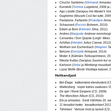
Chucho Santelmo (
Vihmandi
Armastu
Kunstnik (
Tormise
Luigelend
, 2008 ja
Agu Lüüdik (Sarapuu
His Master's Voi
Guglielmo (Mozarti
Così fan tutte
, 200
Pantalone, Farfarello (
Prokofjevi
Armas
Schaunard (
Puccini
Boheem
, 2010)
Edwin ja Boni (
Kálmáni
Silva
, 2011)
Andres (
Marguste
Andrese monoloogi
Cervantes / Don Quijote (Leigh’
Mees 
Achillas (
Händeli
Julius Caesar,
2012)
Wolfram von Eschenbach (
Wagneri
Ta
Belcore (
Donizetti
Armujook
, 2014)
Mister X (Kálmáni
Tsirkusprintsess
, 20
Nikolai Kultas (Sarapuu
Suurem kui s
Karlsson (
Aintsi
ja Wimbergi muusikal
Lazar Wolfe (Bocki
Viiuldaja katusel
, 
Helikandjaid
Bel-Étage
: katkendeid etendustest (C
Wallenberg
: ooper kahes vaatuses / 
De spe
/ René Eespere (CD, 2009)
The Monckton Album
(CD, 2010)
Elu ja armastus
: Eesti Vähiliidu 20.
11 kevadist hetke
: kevadkontsert 201
Tähelaev
: Variuse lood ja laulud (CD