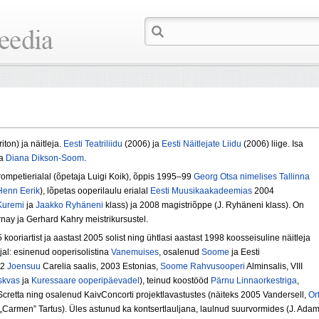
riton) ja näitleja.
Eesti Teatriliidu
(2006) ja
Eesti Näitlejate Liidu
(2006) liige. Isa
sa
Diana Dikson-Soom
.
ompetierialal (õpetaja Luigi Koik), õppis 1995–99
Georg Otsa nimelises Tallinna
Henn Eerik
), lõpetas ooperilaulu erialal
Eesti Muusikaakadeemias
2004
Kuremi
ja
Jaakko Ryhäneni
klass) ja 2008 magistriõppe (J. Ryhäneni klass). On
nay ja Gerhard Kahry meistrikursustel.
ooriartist ja aastast 2005 solist ning ühtlasi aastast 1998 koosseisuline näitleja
jal: esinenud ooperisolistina
Vanemuises
, osalenud
Soome
ja Eesti
02
Joensuu
Carelia saalis, 2003 Estonias,
Soome Rahvusooperi
Alminsalis, VIII
skvas
ja
Kuressaare ooperipäevadel
), teinud koostööd
Pärnu Linnaorkestriga
,
Scretta ning osalenud KaivConcorti projektlavastustes (näiteks 2005 Vandersell,
Orf
„Carmen” Tartus). Üles astunud ka kontsertlauljana, laulnud suurvormides (J. Adam