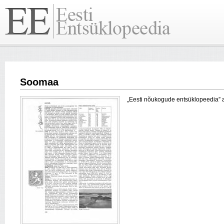
Soomaa
„Eesti nõukogude entsüklopeedia” arti