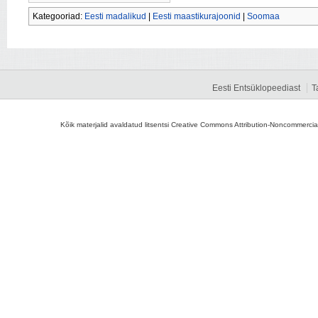
Kategooriad:
Eesti madalikud
|
Eesti maastikurajoonid
|
Soomaa
Eesti Entsüklopeediast
T
Kõik materjalid avaldatud litsentsi Creative Commons Attribution-Noncommercial-S