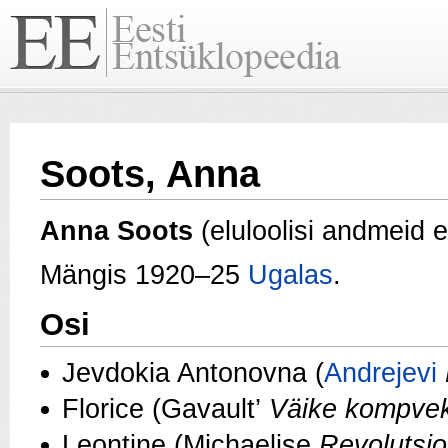
Soots, Anna
Anna Soots
(eluloolisi andmeid ei
Mängis 1920–25
Ugalas
.
Osi
Jevdokia Antonovna (
Andrejevi
Florice (Gavault’
Väike kompvek
Leontine (Michaelise
Revolutsio