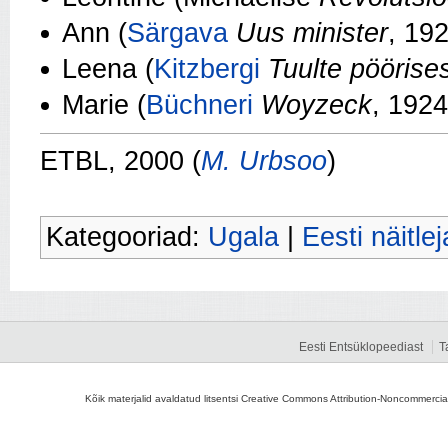
Ann (
Särgava
Uus minister
, 19
Leena (
Kitzbergi
Tuulte pöörise
Marie (
Büchneri
Woyzeck
, 1924
ETBL, 2000 (
M. Urbsoo
)
Kategooriad:
Ugala
|
Eesti näitle
Eesti Entsüklopeediast
T
Kõik materjalid avaldatud litsentsi Creative Commons Attribution-Noncommercial-S