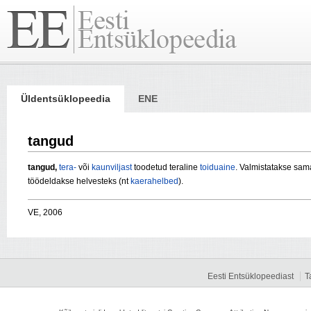
Üldentsüklopeedia
ENE
tangud
tangud,
tera-
või
kaunviljast
toodetud teraline
toiduaine
. Valmistatakse samal
töödeldakse helvesteks (nt
kaerahelbed
).
VE, 2006
Eesti Entsüklopeediast
T