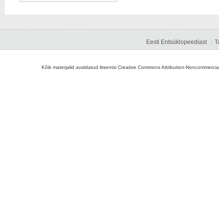
Eesti Entsüklopeediast
T
Kõik materjalid avaldatud litsentsi Creative Commons Attribution-Noncommercial-S