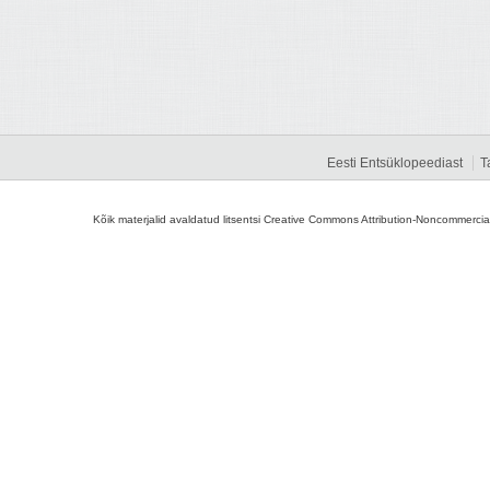
Eesti Entsüklopeediast
T
Kõik materjalid avaldatud litsentsi Creative Commons Attribution-Noncommercial-S