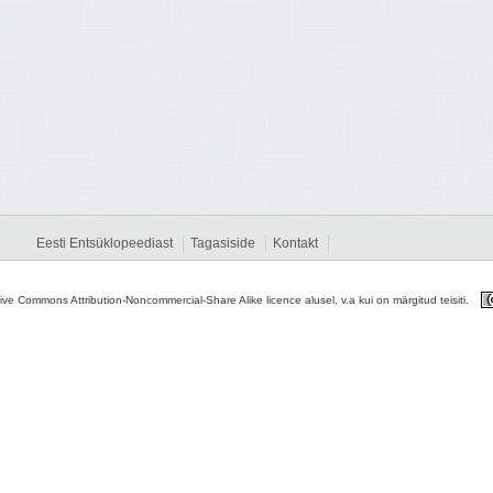
Eesti Entsüklopeediast
Tagasiside
Kontakt
tive Commons Attribution-Noncommercial-Share Alike licence alusel, v.a kui on märgitud teisiti.