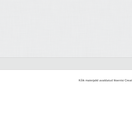
Kõik materjalid avaldatud litsentsi Crea