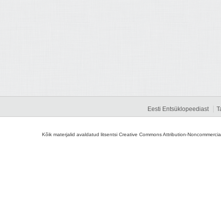
Eesti Entsüklopeediast
T
Kõik materjalid avaldatud litsentsi Creative Commons Attribution-Noncommercial-S