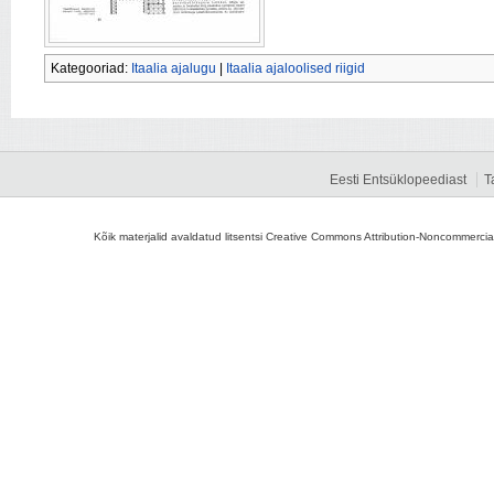
Kategooriad:
Itaalia ajalugu
|
Itaalia ajaloolised riigid
Eesti Entsüklopeediast
T
Kõik materjalid avaldatud litsentsi Creative Commons Attribution-Noncommercial-S