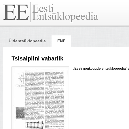
Üldentsüklopeedia
ENE
Tsisalpiini vabariik
„Eesti nõukogude entsüklopeedia” arti