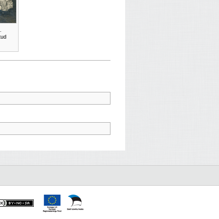
.
tud