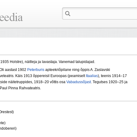
1935 Holstre), näitleja ja lavastaja. Vanemad talupidajad.
 Oli aastast 1902
Peterburis
apteekriõpilane ning õppis A. Zaslavski
veteatris. Käis 1913 õppereisil Euroopas (peamiselt
Itaalias
), teenis 1914–17
ltside näitetruppides, 1918–20 võttis osa
Vabadussõjast
. Tegutses 1920–25 ja
Paul Pinna Rahvateatris.
restest)
hte)
ndobereri)