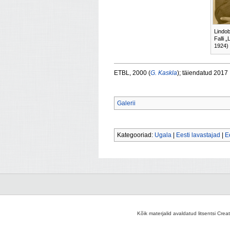
Lindob
Falli 
1924)
ETBL, 2000 (
G. Kaskla
); täiendatud 2017
Galerii
Kategooriad:
Ugala
|
Eesti lavastajad
|
E
Kõik materjalid avaldatud litsentsi Crea