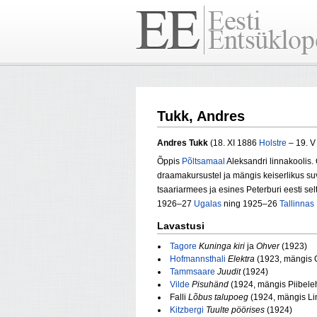
Tukk, Andres
Andres Tukk
(18. XI 1886
Holstre
– 19. V 
Õppis
Põltsamaal
Aleksandri linnakoolis.
draamakursustel ja mängis keiserlikus su
tsaariarmees ja esines Peterburi eesti se
1926–27
Ugalas
ning 1925–26
Tallinnas
Lavastusi
Tagore
Kuninga kiri
ja
Ohver
(1923)
Hofmannsthali
Elektra
(1923, mängis O
Tammsaare
Juudit
(1924)
Vilde
Pisuhänd
(1924, mängis Piibele
Falli
Lõbus talupoeg
(1924, mängis Li
Kitzbergi
Tuulte pöörises
(1924)