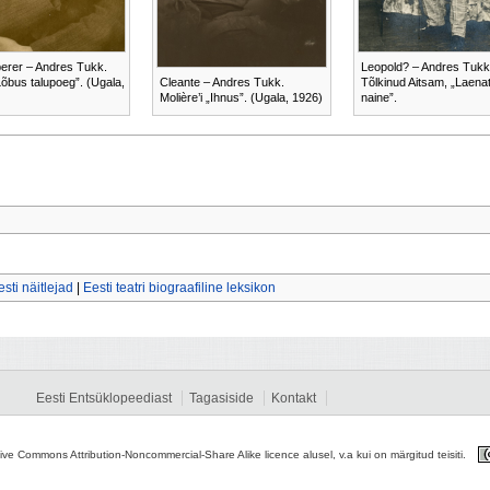
erer – Andres Tukk.
Leopold? – Andres Tukk
„Lõbus talupoeg”. (Ugala,
Cleante – Andres Tukk.
Tõlkinud Aitsam, „Laena
Molière’i „Ihnus”. (Ugala, 1926)
naine”.
esti näitlejad
|
Eesti teatri biograafiline leksikon
Eesti Entsüklopeediast
Tagasiside
Kontakt
tive Commons Attribution-Noncommercial-Share Alike licence alusel, v.a kui on märgitud teisiti.