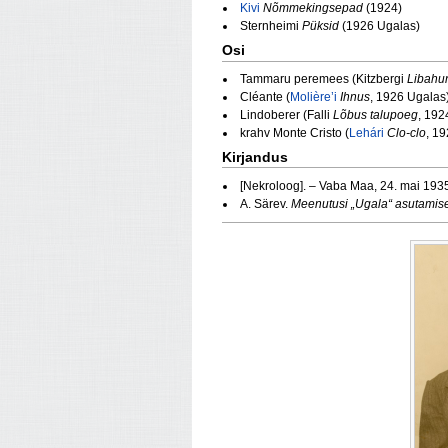
Kivi
Nõmmekingsepad
(1924)
Sternheimi
Püksid
(1926 Ugalas)
Osi
Tammaru peremees (Kitzbergi
Libahu
Cléante (
Molière’i
Ihnus
, 1926 Ugalas
Lindoberer (Falli
Lõbus talupoeg
, 192
krahv Monte Cristo (
Lehári
Clo-clo
, 19
Kirjandus
[Nekroloog]. – Vaba Maa, 24. mai 193
A. Särev.
Meenutusi „Ugala“ asutamises