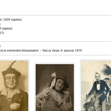
nt
, 1926 Ugalas)
)
4 Ugalas)
27)
5
t ja esimestest tööaastatest
. – Sirp ja Vasar, 9. jaanuar 1970