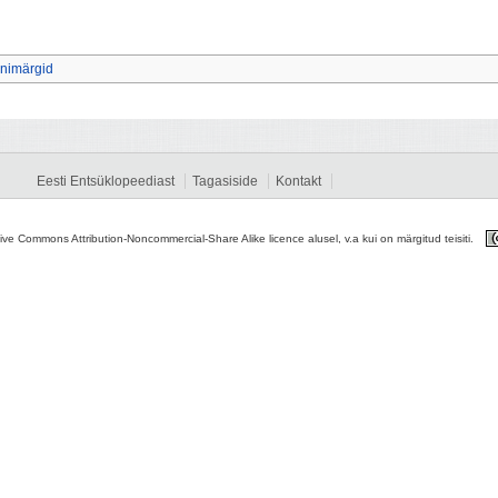
onimärgid
Eesti Entsüklopeediast
Tagasiside
Kontakt
tive Commons Attribution-Noncommercial-Share Alike licence alusel, v.a kui on märgitud teisiti.