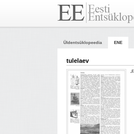
Üldentsüklopeedia
ENE
tulelaev
„E