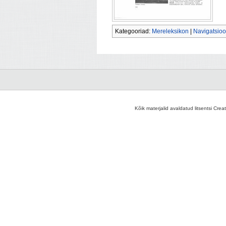
Kategooriad:
Mereleksikon
|
Navigatsio
Kõik materjalid avaldatud litsentsi Crea