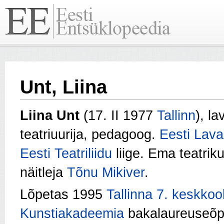
Unt, Liina
Liina Unt
(17. II 1977
Tallinn
), l
teatriuurija, pedagoog.
Eesti Lava
Eesti Teatriliidu
liige. Ema teatrik
näitleja
Tõnu Mikiver
.
Lõpetas 1995
Tallinna 7. keskkool
Kunstiakadeemia
bakalaureuseõpp