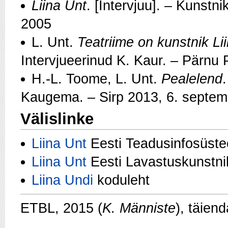
Liina Unt
. [Intervjuu]. – Kunstni
2005
L. Unt.
Teatriime on kunstnik Li
Intervjueerinud K. Kaur. – Pärnu 
H.-L. Toome, L. Unt.
Pealelend
Kaugema. – Sirp 2013, 6. septem
Välislinke
Liina Unt
Eesti Teadusinfosüst
Liina Unt
Eesti Lavastuskunstni
Liina Undi
koduleht
ETBL, 2015 (
K. Männiste
), täien