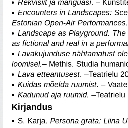
Rekvisiit ja mänguasi
. – Kunsti
Encounters in Landscapes: Sc
Estonian Open-Air Performances.
Landscape as Playground. The 
as fictional and real in a perform
Lavakujunduse nähtamatust ole
loomisel.
– Methis. Studia humani
Lava etteantusest
. –Teatrielu 2
Kuidas mõelda ruumist.
– Vaatei
Kadunud aja ruumid.
–Teatrielu
Kirjandus
S. Karja.
Persona grata: Liina U