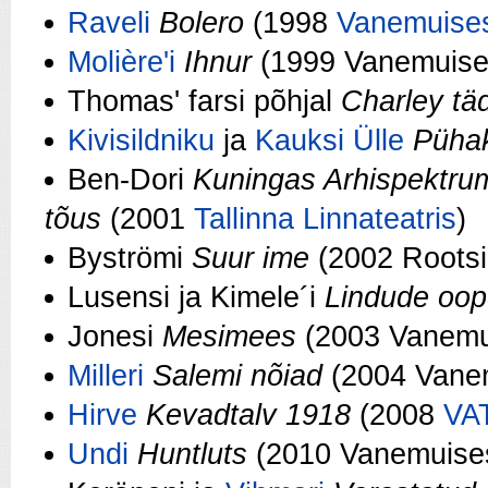
Raveli
Bolero
(1998
Vanemuise
Molière'i
Ihnur
(1999 Vanemuise
Thomas' farsi põhjal
Charley tä
Kivisildniku
ja
Kauksi Ülle
Püha
Ben-Dori
Kuningas Arhispektru
tõus
(2001
Tallinna Linnateatris
)
Byströmi
Suur ime
(2002 Rootsi
Lusensi ja Kimele´i
Lindude oop
Jonesi
Mesimees
(2003 Vanemu
Milleri
Salemi nõiad
(2004 Vane
Hirve
Kevadtalv 1918
(2008
VAT
Undi
Huntluts
(2010 Vanemuise