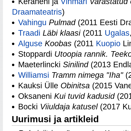
Keräneni ja
Vihmari
Varastatud 
Draamateatris
)
Vahingu
Pulmad
(2011 Eesti Dr
Traadi
Läbi klaasi
(2011
Ugalas
Alguse
Koobas
(2011
Kuopio
Li
Stoppardi
Utoopia rannik. Teek
Maeterlincki
Sinilind
(2013 Endl
Williamsi
Tramm nimega "Iha"
(
Kauksi Ülle
Obinitsa
(2015 Van
Oksaneni
Kui tuvid kadusid
(201
Bocki
Viiuldaja katusel
(2017 Ku
Uurimusi ja artikleid