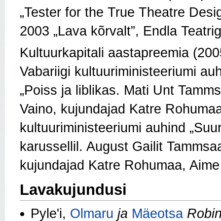
„Tester for the True Theatre Desi
2003 „Lava kõrvalt”, Endla Teatriga
Kultuurkapitali aastapreemia (200
Vabariigi kultuuriministeeriumi a
„Poiss ja liblikas. Mati Unt Tamm
Vaino, kujundajad Katre Rohumaa, 
kultuuriministeeriumi auhind „Suu
karussellil. August Gailit Tammsa
kujundajad Katre Rohumaa, Aime U
Lavakujundusi
Pyle'i,
Olmaru
ja
Mäeotsa
Robi