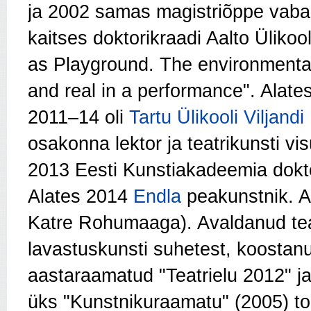
ja 2002 samas magistriõppe vaba
kaitses doktorikraadi Aalto Ülikoo
as Playground. The environmental
and real in a performance". Alate
2011–14 oli
Tartu Ülikooli Viljand
osakonna lektor ja teatrikunsti v
2013 Eesti Kunstiakadeemia doktor
Alates 2014
Endla
peakunstnik. A
Katre Rohumaaga). Avaldanud tea
lavastuskunsti suhetest, koostanud
aastaraamatud "Teatrielu 2012" ja
üks "Kunstnikuraamatu" (2005) to