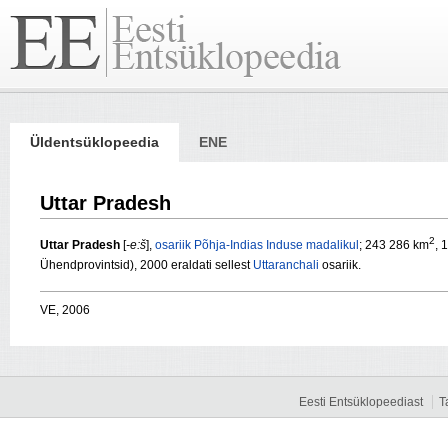
Üldentsüklopeedia
ENE
Uttar Pradesh
2
Uttar Pradesh
[
-e:š
],
osariik
Põhja-Indias
Induse madalikul
; 243 286 km
, 
Ühendprovintsid), 2000 eraldati sellest
Uttaranchali
osariik.
VE, 2006
Eesti Entsüklopeediast
T