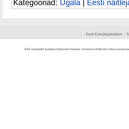
Kategooriad:
Ugala
|
Eesti näitle
Eesti Entsüklopeediast
T
Kõik materjalid avaldatud litsentsi Creative Commons Attribution-Noncommercial-S