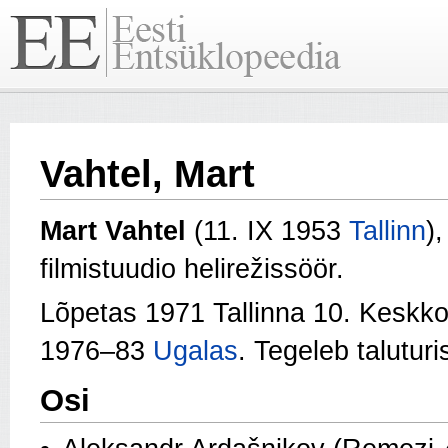
Vahtel, Mart
Mart Vahtel
(11. IX 1953
Tallinn
),
filmistuudio helirežissöör.
Lõpetas 1971 Tallinna 10. Keskko
1976–83
Ugalas
. Tegeleb talutur
Osi