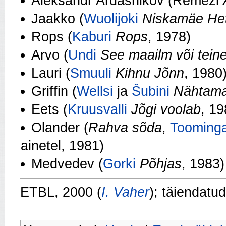
Aleksandr Ardašnikov (Remezi
Jaakko (
Wuolijoki
Niskamäe He
Rops (
Kaburi
Rops
, 1978)
Arvo (
Undi
See maailm või tein
Lauri (
Smuuli
Kihnu Jõnn
, 1980
Griffin (
Wellsi
ja
Šubini
Nähtama
Eets (
Kruusvalli
Jõgi voolab
, 19
Olander (
Rahva sõda
,
Tooming
ainetel, 1981)
Medvedev (
Gorki
Põhjas
, 1983)
ETBL, 2000 (
I. Vaher
); täiendatu