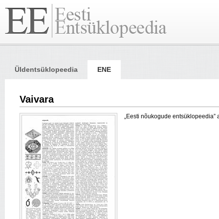
Üldentsüklopeedia
ENE
Vaivara
„Eesti nõukogude entsüklopeedia” arti