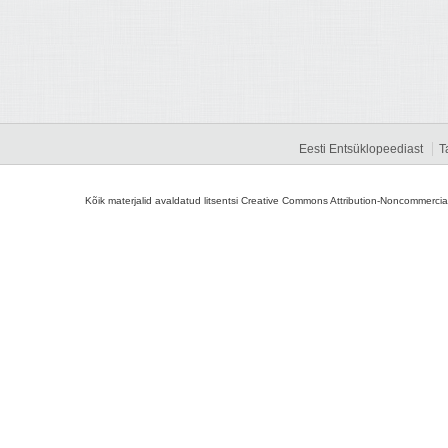
Eesti Entsüklopeediast
T
Kõik materjalid avaldatud litsentsi Creative Commons Attribution-Noncommercial-S