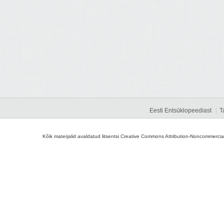
Eesti Entsüklopeediast
T
Kõik materjalid avaldatud litsentsi Creative Commons Attribution-Noncommercial-S