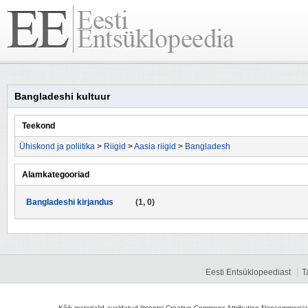
Bangladeshi kultuur
Teekond
Ühiskond ja poliitika
>
Riigid
>
Aasia riigid
>
Bangladesh
Alamkategooriad
Bangladeshi kirjandus
(1, 0)
Eesti Entsüklopeediast
T
Kõik materjalid avaldatud litsentsi Creative Commons Attribution-Noncommercial-S