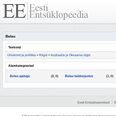
Belau
Teekond
Ühiskond ja poliitika
>
Riigid
>
Austraalia ja Okeaania riigid
Alamkategooriad
Belau ajalugu
(0, 0)
Belau haldusjaotus
(1, 0)
Eesti Entsüklopeediast
T
Kõik materjalid avaldatud litsentsi Creative Commons Attribution-Noncommercial-S