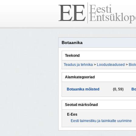
Botaanika
Teekond
Teadus ja tehnika
>
Loodusteadused
>
Biol
Alamkategooriad
Botaanika mõisted
(0, 59)
Bo
Seotud märksõnad
E-Ees
Eesti taimestiku ja taimkatte uurimine