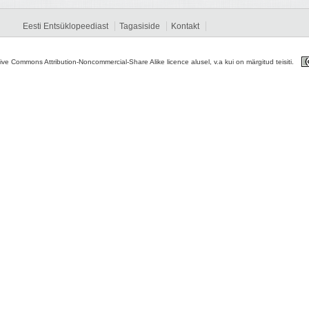
Eesti Entsüklopeediast
Tagasiside
Kontakt
tive Commons Attribution-Noncommercial-Share Alike licence alusel, v.a kui on märgitud teisiti.