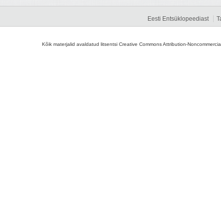
Eesti Entsüklopeediast
T
Kõik materjalid avaldatud litsentsi Creative Commons Attribution-Noncommercial-S