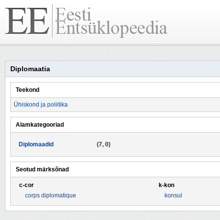
Diplomaatia
Teekond
Ühiskond ja poliitika
Alamkategooriad
Diplomaadid
(7, 0)
Seotud märksõnad
c-cor
k-kon
corps diplomatique
konsul