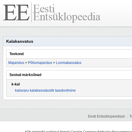
Kalakasvatus
Teekond
Majandus
>
Põllumajandus
>
Loomakasvatus
Seotud märksõnad
k-kal
kalavaru kalakasvatuslik taastootmine
Eesti Entsüklopeediast
T
Kõik materjalid avaldatud litsentsi Creative Commons Attribution-Noncommercial-S