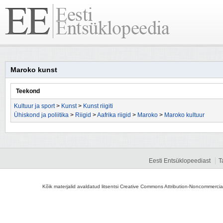
Maroko kunst
Teekond
Kultuur ja sport
>
Kunst
>
Kunst riigiti
Ühiskond ja poliitika
>
Riigid
>
Aafrika riigid
>
Maroko
>
Maroko kultuur
Eesti Entsüklopeediast
T
Kõik materjalid avaldatud litsentsi Creative Commons Attribution-Noncommercial-S