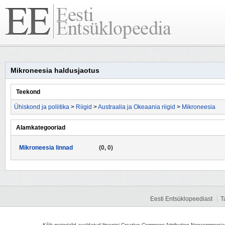
Mikroneesia haldusjaotus
Teekond
Ühiskond ja poliitika
>
Riigid
>
Austraalia ja Okeaania riigid
>
Mikroneesia
Alamkategooriad
Mikroneesia linnad
(0, 0)
Eesti Entsüklopeediast
T
Kõik materjalid avaldatud litsentsi Creative Commons Attribution-Noncommercial-S