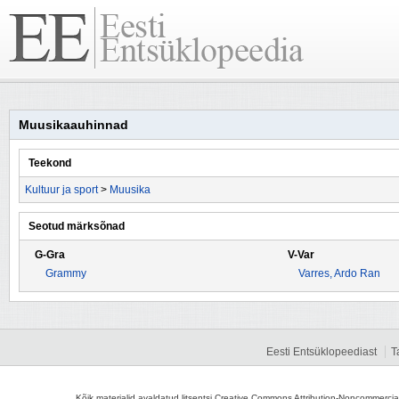
Muusikaauhinnad
Teekond
Kultuur ja sport
>
Muusika
Seotud märksõnad
G-Gra
V-Var
Grammy
Varres, Ardo Ran
Eesti Entsüklopeediast
T
Kõik materjalid avaldatud litsentsi Creative Commons Attribution-Noncommercial-S