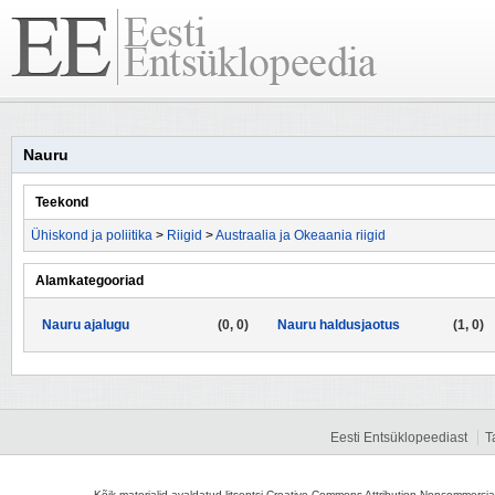
Nauru
Teekond
Ühiskond ja poliitika
>
Riigid
>
Austraalia ja Okeaania riigid
Alamkategooriad
Nauru ajalugu
(0, 0)
Nauru haldusjaotus
(1, 0)
Eesti Entsüklopeediast
T
Kõik materjalid avaldatud litsentsi Creative Commons Attribution-Noncommercial-S