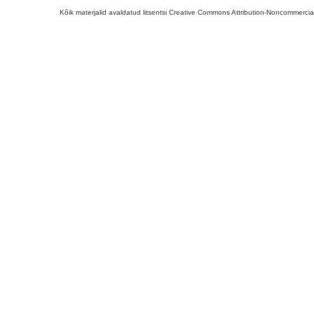
Kõik materjalid avaldatud litsentsi Creative Commons Attribution-Noncommercial-S