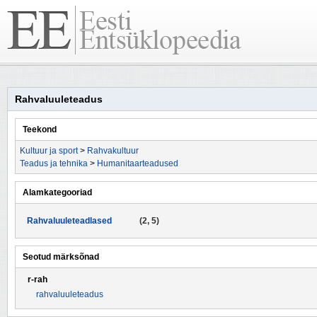
Rahvaluuleteadus
Teekond
Kultuur ja sport
>
Rahvakultuur
Teadus ja tehnika
>
Humanitaarteadused
Alamkategooriad
Rahvaluuleteadlased
(2, 5)
Seotud märksõnad
r-rah
rahvaluuleteadus