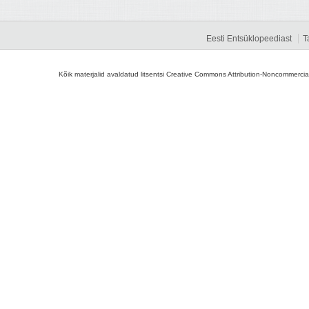
Eesti Entsüklopeediast
T
Kõik materjalid avaldatud litsentsi Creative Commons Attribution-Noncommercial-S