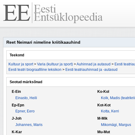
Reet Neimari nimeline kriitikaauhind
Teekond
Kultuur ja sport
>
Varia (kultuur ja sport)
>
Auhinnad ja autasud
>
Eesti teatri
Eesti teatri biograafiline leksikon
>
Eesti teatriauhinnad ja -autasud
Seotud märksõnad
E-Ein
Ko-Kol
Einasto, Heili
Kolk, Madis (teatrikrii
Ep-Epn
Kot-Kot
Epner, Eero
Kotta, Kerri
J-Joh
M-Mik
Johannes, Maris
Mikomägi, Margus
K-Kar
Mu-Mut