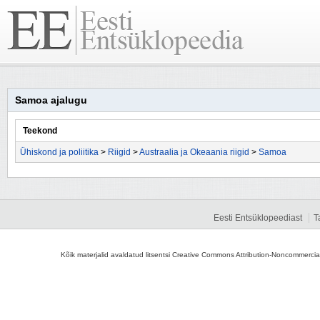
Samoa ajalugu
Teekond
Ühiskond ja poliitika
>
Riigid
>
Austraalia ja Okeaania riigid
>
Samoa
Eesti Entsüklopeediast
T
Kõik materjalid avaldatud litsentsi Creative Commons Attribution-Noncommercial-S