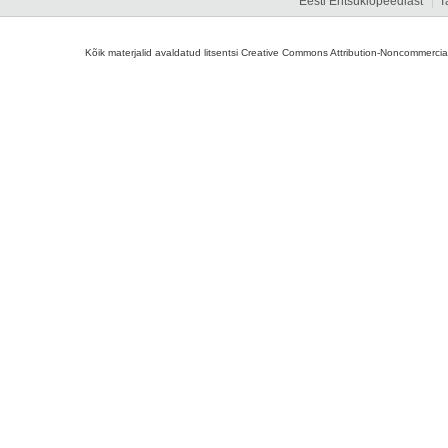
Eesti Entsüklopeediast
T
Kõik materjalid avaldatud litsentsi Creative Commons Attribution-Noncommercial-S