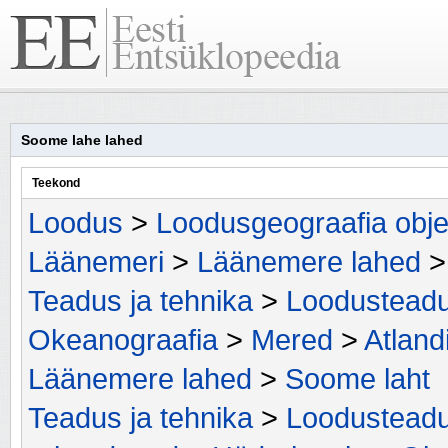
Soome lahe lahed
Teekond
Loodus
>
Loodusgeograafia obje
Läänemeri
>
Läänemere lahed
Teadus ja tehnika
>
Loodustead
Okeanograafia
>
Mered
>
Atland
Läänemere lahed
>
Soome laht
Teadus ja tehnika
>
Loodustead