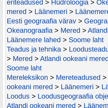
eriteadused
>
Hüdroloogia
>
Oke
mered
>
Läänemeri
>
Läänemere
Eesti geograafia värav
>
Geograa
Okeanograafia
>
Mered
>
Atland
Läänemere lahed
>
Soome laht
Teadus ja tehnika
>
Loodustead
>
Mered
>
Atlandi ookeani mere
Soome laht
Mereleksikon
>
Mereteadused
ookeani mered
>
Läänemeri
>
L
Loodus
>
Loodusgeograafia obje
Atlandi ookeani mered
>
Läänem