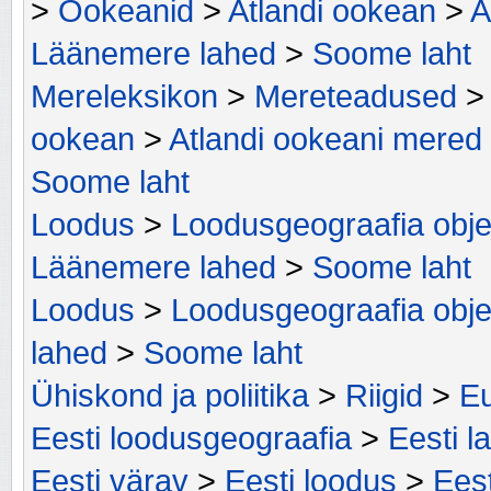
>
Ookeanid
>
Atlandi ookean
>
A
Läänemere lahed
>
Soome laht
Mereleksikon
>
Mereteadused
ookean
>
Atlandi ookeani mered
Soome laht
Loodus
>
Loodusgeograafia obje
Läänemere lahed
>
Soome laht
Loodus
>
Loodusgeograafia obje
lahed
>
Soome laht
Ühiskond ja poliitika
>
Riigid
>
Eu
Eesti loodusgeograafia
>
Eesti l
Eesti värav
>
Eesti loodus
>
Ees