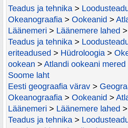
Teadus ja tehnika
>
Loodustead
Okeanograafia
>
Ookeanid
>
Atl
Läänemeri
>
Läänemere lahed
Teadus ja tehnika
>
Loodustead
eriteadused
>
Hüdroloogia
>
Oke
ookean
>
Atlandi ookeani mered
Soome laht
Eesti geograafia värav
>
Geograa
Okeanograafia
>
Ookeanid
>
Atl
Läänemeri
>
Läänemere lahed
Teadus ja tehnika
>
Loodustead