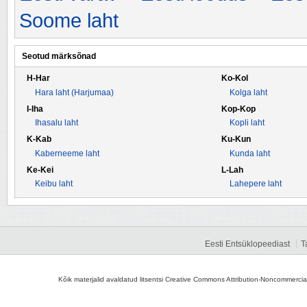
Soome laht
Seotud märksõnad
H-Har
Ko-Kol
Hara laht (Harjumaa)
Kolga laht
I-Iha
Kop-Kop
Ihasalu laht
Kopli laht
K-Kab
Ku-Kun
Kaberneeme laht
Kunda laht
Ke-Kei
L-Lah
Keibu laht
Lahepere laht
Eesti Entsüklopeediast
T
Kõik materjalid avaldatud litsentsi Creative Commons Attribution-Noncommercial-S