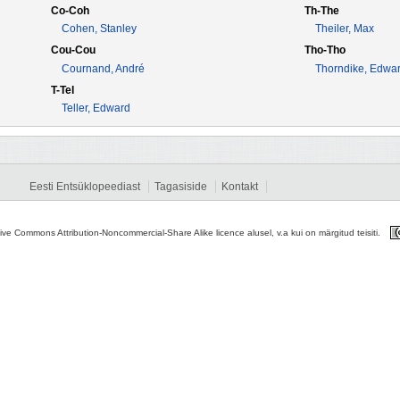
Co-Coh
Th-The
Cohen, Stanley
Theiler, Max
Cou-Cou
Tho-Tho
Cournand, André
Thorndike, Edwa
T-Tel
Teller, Edward
Eesti Entsüklopeediast
Tagasiside
Kontakt
tive Commons Attribution-Noncommercial-Share Alike licence alusel, v.a kui on märgitud teisiti.