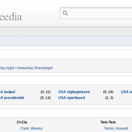
ka riigid
>
Ameerika Ühendriigid
A lauljad
(0, 11)
USA riigitegelased
(0, 18)
USA t
A presidendid
(0, 14)
USA sportlased
(2, 3)
Cl-Cla
Tem-Tem
Clark, Wesley
Temin, Howard