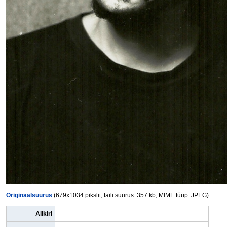
Originaalsuurus
(679x1034 pikslit, faili suurus: 357 kb, MIME tüüp: JPEG)
Allkiri