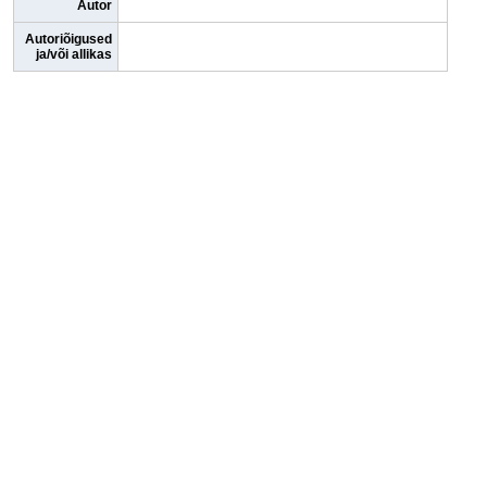
Autor
Autoriõigused
ja/või allikas