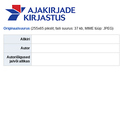
Originaalsuurus
(255x65 pikslit, faili suurus: 37 kb, MIME tüüp: JPEG)
Allkiri
Autor
Autoriõigused
ja/või allikas