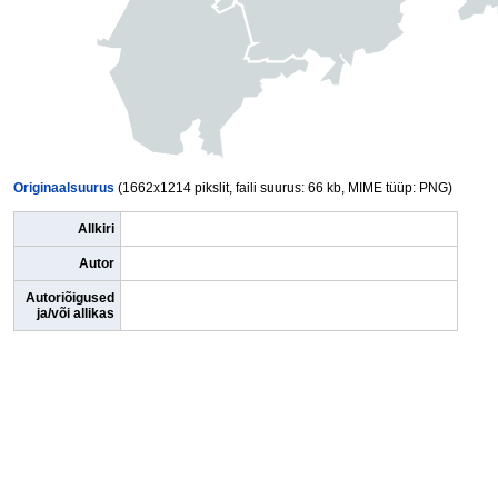
Originaalsuurus
(1662x1214 pikslit, faili suurus: 66 kb, MIME tüüp: PNG)
Allkiri
Autor
Autoriõigused
ja/või allikas