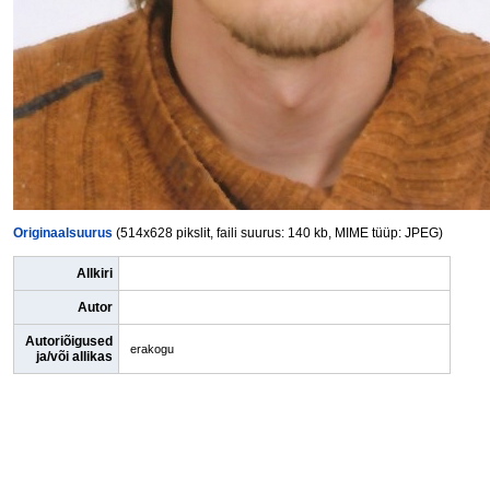
Originaalsuurus
(514x628 pikslit, faili suurus: 140 kb, MIME tüüp: JPEG)
Allkiri
Autor
Autoriõigused
erakogu
ja/või allikas