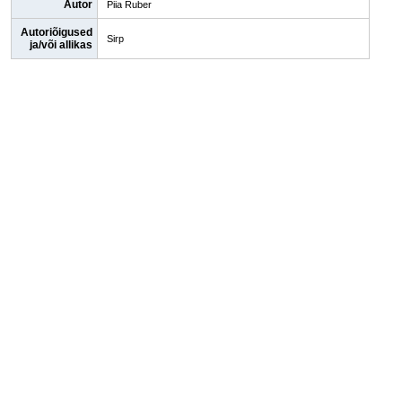
Autor
Piia Ruber
Autoriõigused
Sirp
ja/või allikas